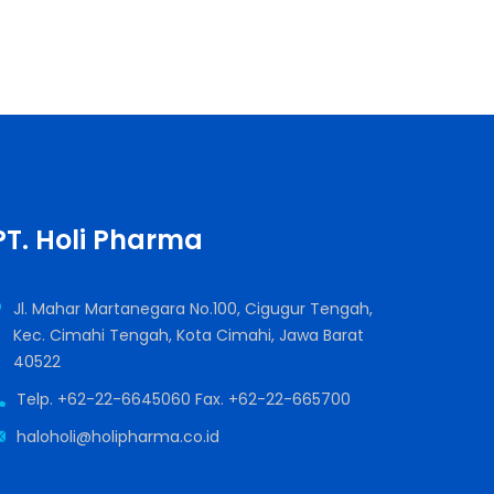
PT. Holi Pharma
Jl. Mahar Martanegara No.100, Cigugur Tengah,
Kec. Cimahi Tengah, Kota Cimahi, Jawa Barat
40522
Telp. +62-22-6645060 Fax. +62-22-665700
haloholi@holipharma.co.id